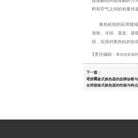
接接触或间接接触的方
料和空气之间的热量传
换热机组的应用领
加热、冷却、蒸发、蒸
段，实现对换热站的自
【责任编辑：
青岛信安瑞
下一篇：
上一篇：
可拆式板式换热器的故障诊断与
全焊接板式换热器的性能与特点